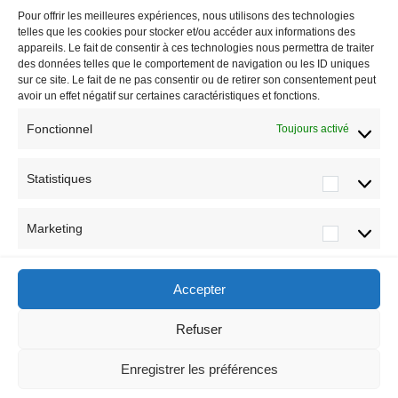
FAQS
Pour offrir les meilleures expériences, nous utilisons des technologies
telles que les cookies pour stocker et/ou accéder aux informations des
Politique de cookies (UE)
appareils. Le fait de consentir à ces technologies nous permettra de traiter
des données telles que le comportement de navigation ou les ID uniques
sur ce site. Le fait de ne pas consentir ou de retirer son consentement peut
avoir un effet négatif sur certaines caractéristiques et fonctions.
A Propos
Fonctionnel
Toujours activé
S’inscrire
Statistiques
IIBA France
Marketing
IIBA Geneva
Accepter
Refuser
Copyright
2025
IIBA
Geneva
/
IIBA
Enregistrer les préférences
France
.
Tous droits