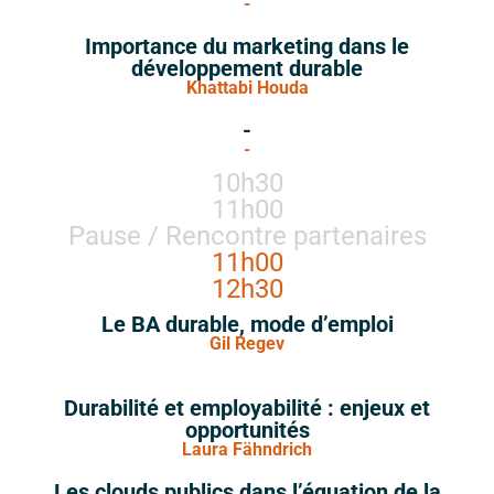
-
Importance du marketing dans le
développement durable
Khattabi Houda
-
-
10h30
11h00
Pause / Rencontre partenaires
11h00
12h30
Le BA durable, mode d’emploi
Gil Regev
Durabilité et employabilité : enjeux et
opportunités
Laura Fähndrich
Les clouds publics dans l’équation de la