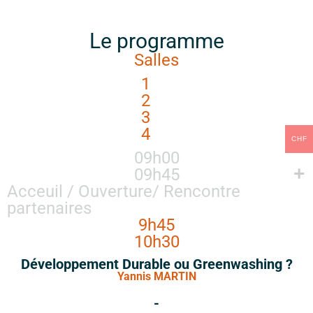
Le programme
Salles
1
2
3
4
CHF
09h00
09h45
Acceuil / Ouverture/ Rencontre
partenaires
9h45
10h30
Développement Durable ou Greenwashing ?
Yannis MARTIN
-